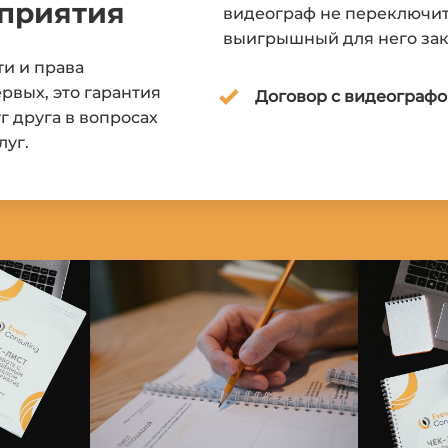
приятия
видеограф не переключит
выигрышный для него зак
и и права
рвых, это гарантия
Договор с видеограф
г друга в вопросах
луг.