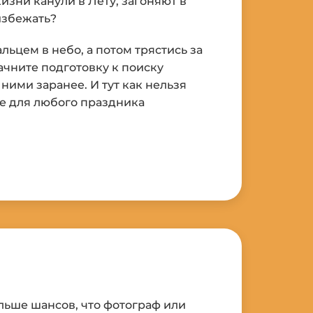
изни канули в Лету, загоняют в
 избежать?
альцем в небо, а потом трястись за
ачните подготовку к поиску
ними заранее. И тут как нельзя
е для любого праздника
ольше шансов, что фотограф или