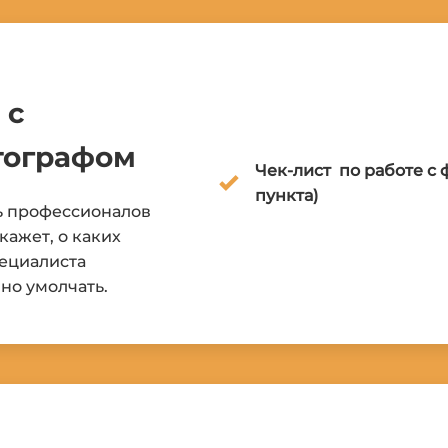
 с
тографом
Чек-лист по работе с
пункта)
ть профессионалов
кажет, о каких
ециалиста
чно умолчать.