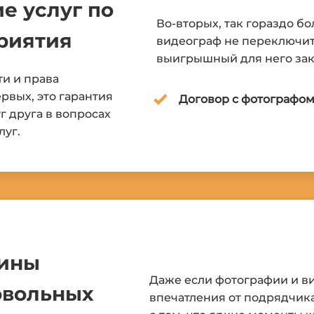
е услуг по
Во-вторых, так гораздо б
риятия
видеограф не переключит
выигрышный для него зак
и и права
рвых, это гарантия
Договор с фотографо
г друга в вопросах
луг.
рины
Даже если фотографии и в
овольных
впечатления от подрядчика