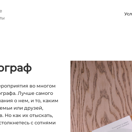
вные
Усл
ты
ограф
ероприятия во многом
ографа. Лучше самого
ния о нем, и то, каким
емьи или друзей,
. Но как их отыскать,
столкнетесь с сотнями